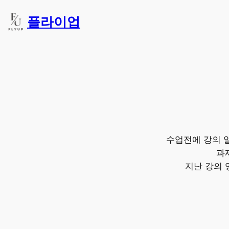
콘
플라이업
텐
츠
로
바
로
가
기
수업전에 강의 
과
지난 강의 