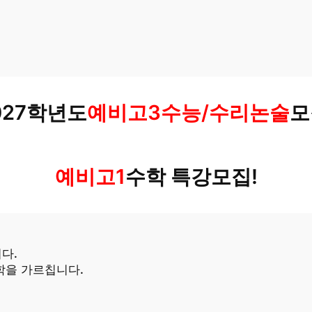
027학년도
예비고3
수능/수리논술
모
예비고1
수학 특강
모집!
다.
학을 가르칩니다.