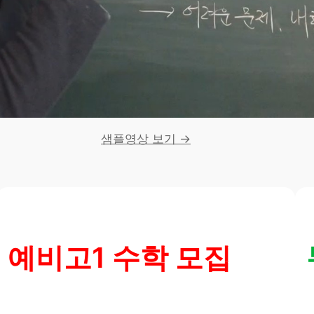
샘플영상 보기 →
예비고1 수학 모집