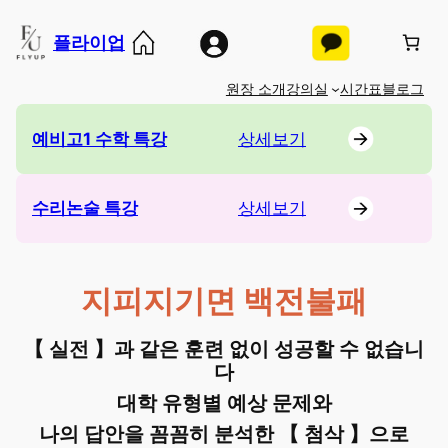
콘
플라이업
텐
츠
원장 소개
강의실
시간표
블로그
로
바
예비고1 수학 특강
상세보기
로
가
기
수리논술 특강
상세보기
지피지기면 백전불패
【 실전 】과 같은 훈련 없이 성공할 수 없습니
다
대학 유형별 예상 문제와
나의 답안을 꼼꼼히 분석한 【 첨삭 】으로