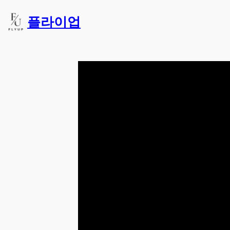
콘
플라이업
텐
츠
로
바
로
가
기