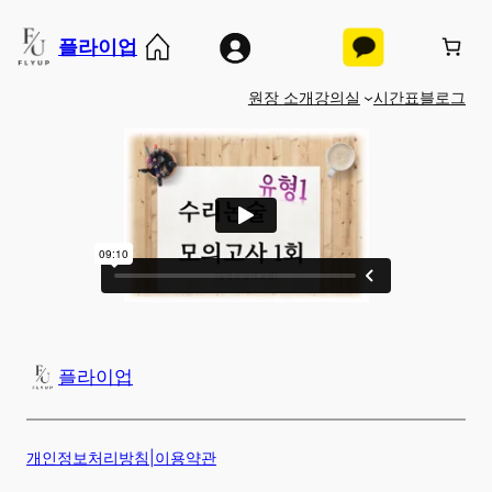
콘
플라이업
텐
츠
원장 소개
강의실
시간표
블로그
로
바
로
가
기
플라이업
개인정보처리방침
|
이용약관