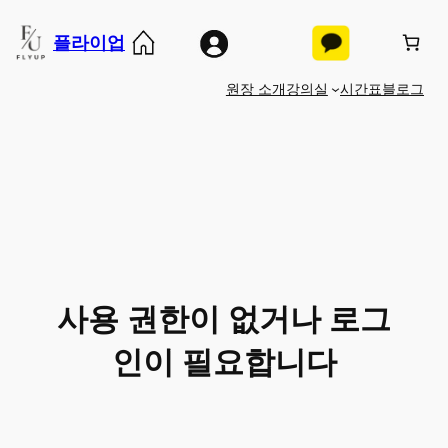
콘
플라이업
텐
츠
원장 소개
강의실
시간표
블로그
로
바
로
가
기
사용 권한이 없거나 로그
인이 필요합니다