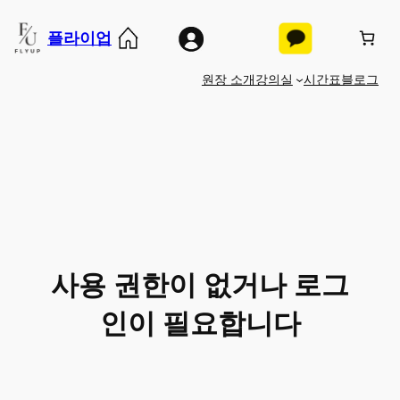
콘
플라이업
텐
츠
원장 소개
강의실
시간표
블로그
로
바
로
가
기
사용 권한이 없거나 로그
인이 필요합니다