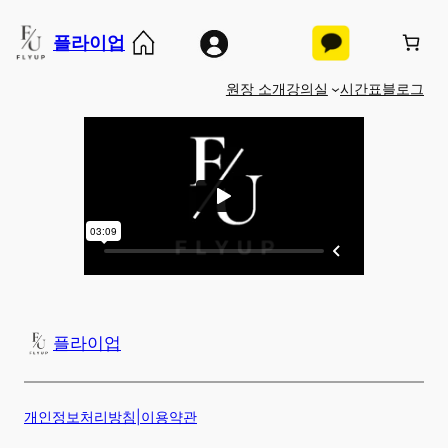
콘
플라이업
텐
츠
원장 소개
강의실
시간표
블로그
로
바
로
가
기
플라이업
개인정보처리방침
|
이용약관