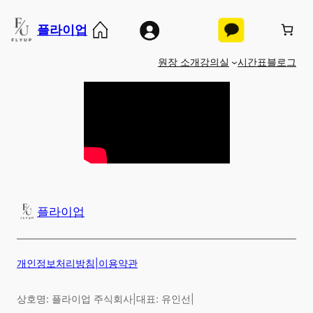
콘
플라이업
텐
츠
원장 소개
강의실
시간표
블로그
로
바
로
가
기
플라이업
개인정보처리방침
|
이용약관
상호명: 플라이업 주식회사
|
대표: 유인선
|