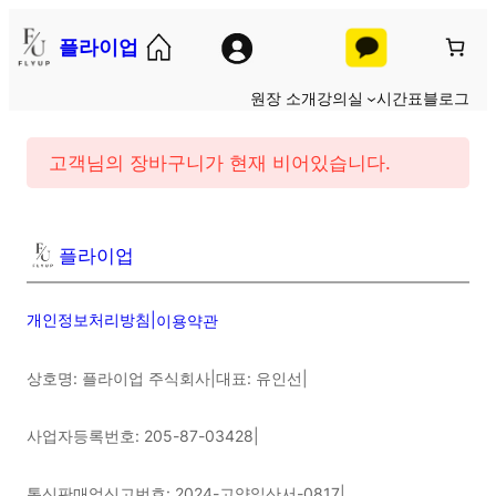
콘
플라이업
텐
츠
원장 소개
강의실
시간표
블로그
로
바
고객님의 장바구니가 현재 비어있습니다.
로
가
기
플라이업
개인정보처리방침
|
이용약관
상호명: 플라이업 주식회사
|
대표: 유인선
|
사업자등록번호: 205-87-03428
|
통신판매업신고번호: 2024-고양일산서-0817
|