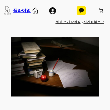
콘
플라이업
텐
츠
원장 소개
강의실
시간표
블로그
로
바
로
가
기